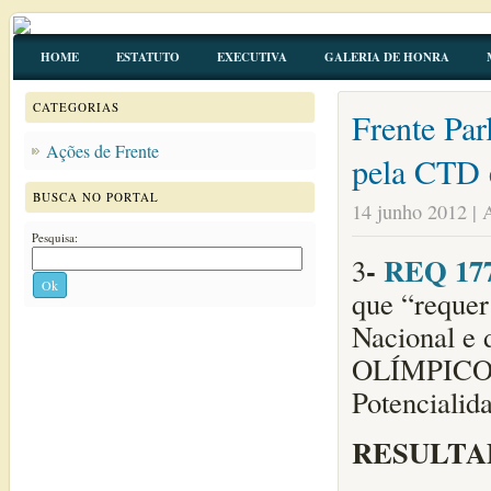
HOME
ESTATUTO
EXECUTIVA
GALERIA DE HONRA
CATEGORIAS
Frente Par
Ações de Frente
pela CTD
BUSCA NO PORTAL
14 junho 2012 | 
Pesquisa:
-
REQ 17
3
Ok
que “requer
Nacional e 
OLÍMPICO 
Potencialida
RESULTA